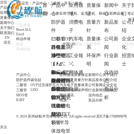
首页
首页
产品中心
二极管
开关二极管
首
产品中
应用领
质量保
新闻中
关于
产品中心
开关二极管
应用领域
页
心
域
证
心
们
对该产品的一段描述，主要应用于手机、蓝牙耳机、移动互联网设备、笔记
质量保证
联
防护器
消费电
质量方
新品发
公司
新闻中心
关于我们
Reset ALL
件
子
针
布
绍
联系我们
Excel
EN
ESD/EOS
二极管
汽车电
质量体
公司新
企业
样品申请
语言
静电及浪
肖特基
三极管
子
系
闻
化
涌防护器
二极管
通用三
MOS管
工业领
环保声
行业新
招贤
件
稳压二
极管
PMOS
IGBT
域
明
闻
士
TVS瞬态
极管
开关三
NMOS
IGBT分
碳化硅
网络通
业内动
产品中心
应用领域
质量保证
新闻中心
关于我们
防护器件
碳化硅
消费电子
质量方针
新品发布
公司介绍
电压抑制
开关二
极管
Dual
立器件
碳化硅肖
OVP过
讯
态
二极管
OVP过压保护芯片
汽车电子
质量体系
公司新闻
企业文化
二极管
极管
MOS
IGBT模
特基二极
压保护
电源
竞品分
LDO
三极管
工业领域
环保声明
行业新闻
招贤纳士
MOS管
网络通讯
业内动态
GDT陶瓷
快恢复
块
管
芯片
析
IGBT
电源
竞品分析
气体放电
二极管
碳化硅
LDO
管
整流二
MOSFET
LDO
© 2024 苏州矽航半导体有限公司. All rights reserved
苏ICP备17008990号
TSS半导
极管
关注
体放电管