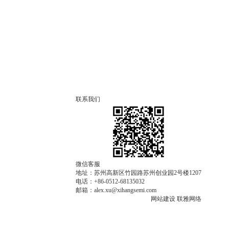
联系我们
微信客服
地址：苏州高新区竹园路苏州创业园2号楼1207
电话：+86-0512-68135032
邮箱：alex.xu@xihangsemi.com
网站建设
联雅网络