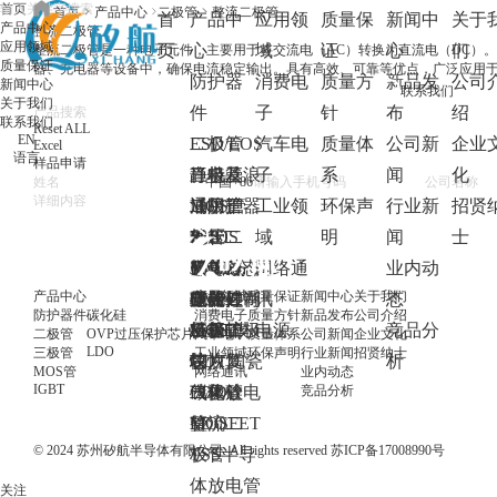
首页
首页
产品中心
二极管
整流二极管
首
产品中
应用领
质量保
新闻中
关于
产品中心
整流二极管
应用领域
页
心
域
证
心
们
整流二极管是一种电子元件，主要用于将交流电（AC）转换为直流电（DC）
质量保证
器、充电器等设备中，确保电流稳定输出。具有高效、可靠等优点，广泛应用
防护器
消费电
质量方
新品发
公司
新闻中心
联系我们
关于我们
件
子
针
布
绍
联系我们
Reset ALL
EN
ESD/EOS
二极管
汽车电
质量体
公司新
企业
Excel
语言
样品申请
静电及浪
肖特基
三极管
子
系
闻
化
涌防护器
二极管
通用三
MOS管
工业领
环保声
行业新
招贤
件
稳压二
极管
PMOS
IGBT
域
明
闻
士
TVS瞬态
极管
开关三
NMOS
IGBT分
碳化硅
网络通
业内动
产品中心
应用领域
质量保证
新闻中心
关于我们
电压抑制
开关二
极管
Dual
立器件
碳化硅肖
OVP过
讯
态
防护器件
碳化硅
消费电子
质量方针
新品发布
公司介绍
二极管
极管
MOS
IGBT模
特基二极
压保护
电源
竞品分
二极管
OVP过压保护芯片
汽车电子
质量体系
公司新闻
企业文化
LDO
三极管
工业领域
环保声明
行业新闻
招贤纳士
GDT陶瓷
快恢复
块
管
芯片
析
MOS管
网络通讯
业内动态
IGBT
电源
竞品分析
气体放电
二极管
碳化硅
LDO
管
整流二
MOSFET
LDO
© 2024 苏州矽航半导体有限公司. All rights reserved
苏ICP备17008990号
TSS半导
极管
体放电管
关注