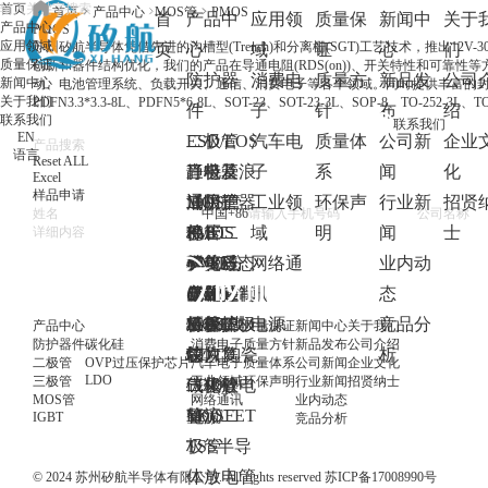
首页
首页
产品中心
MOS管
PMOS
首
产品中
应用领
质量保
新闻中
关于
产品中心
PMOS
应用领域
苏州矽航半导体凭借先进的沟槽型(Trench)和分离栅(SGT)工艺技术，推出12V
页
心
域
证
心
们
质量保证
创新和器件结构优化，我们的产品在导通电阻(RDS(on))、开关特性和可靠
防护器
消费电
质量方
新品发
公司
新闻中心
动、电池管理系统、负载开关、通信、消费电子等各个领域。同时提供丰富的封装外
关于我们
PDFN3.3*3.3-8L、PDFN5*6-8L、SOT-23、SOT-23-3L、SOP-8、TO-252-3L、T
件
子
针
布
绍
联系我们
联系我们
EN
ESD/EOS
二极管
汽车电
质量体
公司新
企业
语言
Reset ALL
静电及浪
肖特基
三极管
子
系
闻
化
Excel
样品申请
涌防护器
二极管
通用三
MOS管
工业领
环保声
行业新
招贤
件
稳压二
极管
PMOS
IGBT
域
明
闻
士
TVS瞬态
极管
开关三
NMOS
IGBT分
碳化硅
网络通
业内动
电压抑制
开关二
极管
Dual
立器件
碳化硅肖
OVP过
讯
态
二极管
极管
MOS
IGBT模
特基二极
压保护
电源
竞品分
产品中心
应用领域
质量保证
新闻中心
关于我们
防护器件
碳化硅
消费电子
质量方针
新品发布
公司介绍
GDT陶瓷
快恢复
块
管
芯片
析
二极管
OVP过压保护芯片
汽车电子
质量体系
公司新闻
企业文化
LDO
三极管
工业领域
环保声明
行业新闻
招贤纳士
气体放电
二极管
碳化硅
LDO
MOS管
网络通讯
业内动态
管
整流二
MOSFET
LDO
IGBT
电源
竞品分析
TSS半导
极管
体放电管
© 2024 苏州矽航半导体有限公司. All rights reserved
苏ICP备17008990号