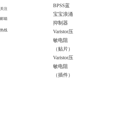
BPSS蓝
关注
宝宝浪涌
邮箱
抑制器
热线
Varistor压
敏电阻
（贴片）
Varistor压
敏电阻
（插件）