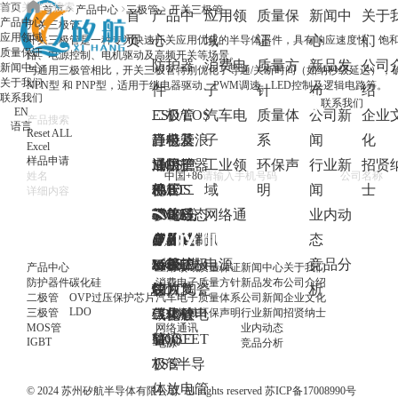
首页
首页
产品中心
三极管
开关三极管
首
产品中
应用领
质量保
新闻中
关于
产品中心
开关三极管
应用领域
页
心
域
证
心
们
开关三极管是一种专为快速开关应用优化的半导体器件，具有响应速度快、饱
质量保证
路、电源控制、电机驱动及高频开关等场景。
防护器
消费电
质量方
新品发
公司
新闻中心
与通用三极管相比，开关三极管特别优化了导通/关断时间（如纳秒级延迟），
关于我们
NPN型 和 PNP型，适用于继电器驱动、PWM调速、LED控制及逻辑电路等。
件
子
针
布
绍
联系我们
联系我们
EN
ESD/EOS
二极管
汽车电
质量体
公司新
企业
语言
Reset ALL
静电及浪
肖特基
三极管
子
系
闻
化
Excel
样品申请
涌防护器
二极管
通用三
MOS管
工业领
环保声
行业新
招贤
件
稳压二
极管
PMOS
IGBT
域
明
闻
士
TVS瞬态
极管
开关三
NMOS
IGBT分
碳化硅
网络通
业内动
电压抑制
开关二
极管
Dual
立器件
碳化硅肖
OVP过
讯
态
二极管
极管
MOS
IGBT模
特基二极
压保护
电源
竞品分
产品中心
应用领域
质量保证
新闻中心
关于我们
防护器件
碳化硅
消费电子
质量方针
新品发布
公司介绍
GDT陶瓷
快恢复
块
管
芯片
析
二极管
OVP过压保护芯片
汽车电子
质量体系
公司新闻
企业文化
LDO
三极管
工业领域
环保声明
行业新闻
招贤纳士
气体放电
二极管
碳化硅
LDO
MOS管
网络通讯
业内动态
管
整流二
MOSFET
LDO
IGBT
电源
竞品分析
TSS半导
极管
体放电管
© 2024 苏州矽航半导体有限公司. All rights reserved
苏ICP备17008990号