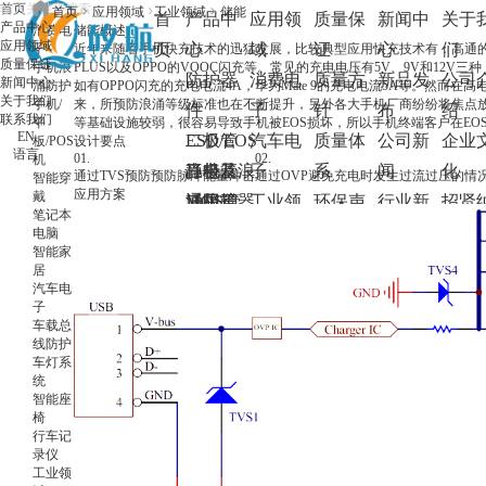
首页
首页
应用领域
工业领域
储能
首
产品中
应用领
质量保
新闻中
关于
产品中心
消费电
储能概述
应用领域
页
心
域
证
心
们
子
近年来随着手机快充技术的迅猛发展，比较典型应用快充技术有：高通的Quick Cha
质量保证
手机浪
PLUS以及OPPO的VOOC闪充等。常见的充电电压有5V、9V和12
防护器
消费电
质量方
新品发
公司
新闻中心
涌防护
如有OPPO闪充的充电电流4A，华为Mate 9的充电电流5A等。然而
关于我们
手机/
来，所预防浪涌等级标准也在不断提升，另外各大手机厂商纷纷将焦点
件
子
针
布
绍
联系我们
平
等基础设施较弱，很容易导致手机被EOS损坏，所以手机终端客户在E
EN
ESD/EOS
二极管
汽车电
质量体
公司新
企业
板/POS
设计要点
语言
01.
02.
机
静电及浪
肖特基
三极管
子
系
闻
化
通过TVS预防预防脉冲能量冲击
通过OVP避免充电时发生过流过压的情
智能穿
应用方案
戴
涌防护器
二极管
通用三
MOS管
工业领
环保声
行业新
招贤
笔记本
件
稳压二
极管
PMOS
IGBT
域
明
闻
士
电脑
智能家
TVS瞬态
极管
开关三
NMOS
IGBT分
碳化硅
网络通
业内动
居
汽车电
电压抑制
开关二
极管
Dual
立器件
碳化硅肖
OVP过
讯
态
子
二极管
极管
MOS
IGBT模
特基二极
压保护
电源
竞品分
车载总
线防护
GDT陶瓷
快恢复
块
管
芯片
析
车灯系
统
气体放电
二极管
碳化硅
LDO
智能座
管
整流二
MOSFET
LDO
椅
行车记
TSS半导
极管
录仪
工业领
体放电管