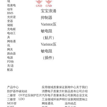
域
BPSS蓝
低速电
动车
宝宝浪涌
BMS
光伏逆
抑制器
变器
Varistor压
储能
充电桩
敏电阻
电动工
具
（贴片）
网络通
Varistor压
讯
网关
敏电阻
路由器
（插件）
电源
PD快
充/适
配器
产品中心
应用领域
质量保证
新闻中心
关于我们
防护器件
碳化硅
消费电子
质量方针
新品发布
公司介绍
二极管
OVP过压保护芯片
汽车电子
质量体系
公司新闻
企业文化
LDO
三极管
工业领域
环保声明
行业新闻
招贤纳士
MOS管
网络通讯
业内动态