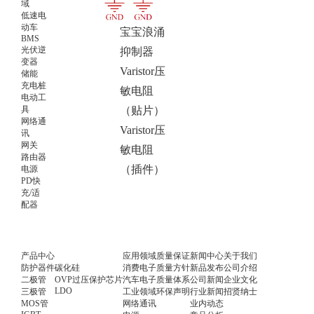
域
BPSS蓝
低速电
动车
宝宝浪涌
BMS
光伏逆
抑制器
变器
Varistor压
储能
充电桩
敏电阻
电动工
具
（贴片）
网络通
Varistor压
讯
网关
敏电阻
路由器
（插件）
电源
PD快
充/适
配器
产品中心
应用领域
质量保证
新闻中心
关于我们
防护器件
碳化硅
消费电子
质量方针
新品发布
公司介绍
二极管
OVP过压保护芯片
汽车电子
质量体系
公司新闻
企业文化
LDO
三极管
工业领域
环保声明
行业新闻
招贤纳士
MOS管
网络通讯
业内动态