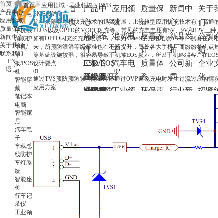
首页
首页
应用领域
工业领域
BMS
首
产品中
应用领
质量保
新闻中
关于
产品中心
消费电
BMS概述
应用领域
页
心
域
证
心
们
子
近年来随着手机快充技术的迅猛发展，比较典型应用快充技术有：高通的Quick Cha
质量保证
手机浪
PLUS以及OPPO的VOOC闪充等。常见的充电电压有5V、9V和12
防护器
消费电
质量方
新品发
公司
新闻中心
涌防护
如有OPPO闪充的充电电流4A，华为Mate 9的充电电流5A等。然而
关于我们
手机/
来，所预防浪涌等级标准也在不断提升，另外各大手机厂商纷纷将焦点
件
子
针
布
绍
联系我们
平
等基础设施较弱，很容易导致手机被EOS损坏，所以手机终端客户在E
EN
ESD/EOS
二极管
汽车电
质量体
公司新
企业
板/POS
设计要点
语言
01.
02.
机
静电及浪
肖特基
三极管
子
系
闻
化
通过TVS预防预防脉冲能量冲击
通过OVP避免充电时发生过流过压的情
智能穿
应用方案
戴
涌防护器
二极管
通用三
MOS管
工业领
环保声
行业新
招贤
笔记本
件
稳压二
极管
PMOS
IGBT
域
明
闻
士
电脑
智能家
TVS瞬态
极管
开关三
NMOS
IGBT分
碳化硅
网络通
业内动
居
汽车电
电压抑制
开关二
极管
Dual
立器件
碳化硅肖
OVP过
讯
态
子
二极管
极管
MOS
IGBT模
特基二极
压保护
电源
竞品分
车载总
线防护
GDT陶瓷
快恢复
块
管
芯片
析
车灯系
统
气体放电
二极管
碳化硅
LDO
智能座
管
整流二
MOSFET
LDO
椅
行车记
TSS半导
极管
录仪
工业领
体放电管