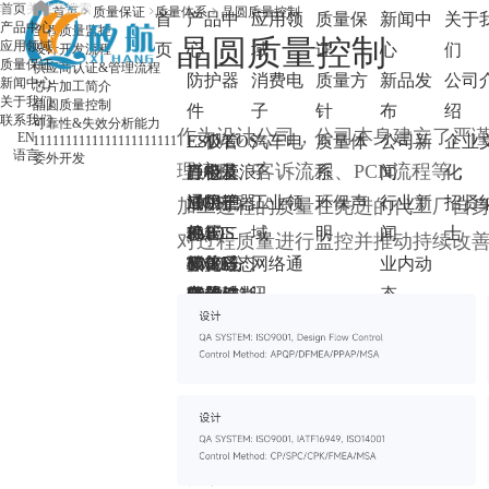
首页
首页
质量保证
质量体系
晶圆质量控制
首
产品中
应用领
质量保
新闻中
关于
产品中心
全程质量监控
晶圆质量控制
应用领域
页
心
域
证
心
们
设计开发流程
质量保证
供应商认证&管理流程
防护器
消费电
质量方
新品发
公司
新闻中心
芯片加工简介
关于我们
晶圆质量控制
件
子
针
布
绍
联系我们
可靠性&失效分析能力
作为设计公司，公司本身建立了严谨
EN
ESD/EOS
二极管
汽车电
质量体
公司新
企业
1111111111111111111111
语言
委外开发
理流程、客诉流程、PCN流程等；
静电及浪
肖特基
三极管
子
系
闻
化
涌防护器
二极管
通用三
MOS管
工业领
环保声
行业新
招贤
加工过程的质量在先进的代工厂自
件
稳压二
极管
PMOS
IGBT
域
明
闻
士
对过程质量进行监控并推动持续改
TVS瞬态
极管
开关三
NMOS
IGBT分
碳化硅
网络通
业内动
电压抑制
开关二
极管
Dual
立器件
碳化硅肖
OVP过
讯
态
二极管
极管
MOS
IGBT模
特基二极
压保护
电源
竞品分
GDT陶瓷
快恢复
块
管
芯片
析
气体放电
二极管
碳化硅
LDO
管
整流二
MOSFET
LDO
TSS半导
极管
体放电管