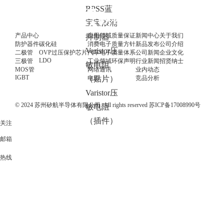
BPSS蓝
宝宝浪涌
产品中心
应用领域
质量保证
新闻中心
关于我们
抑制器
防护器件
碳化硅
消费电子
质量方针
新品发布
公司介绍
Varistor压
二极管
OVP过压保护芯片
汽车电子
质量体系
公司新闻
企业文化
LDO
三极管
工业领域
环保声明
行业新闻
招贤纳士
敏电阻
MOS管
网络通讯
业内动态
IGBT
电源
竞品分析
（贴片）
Varistor压
© 2024 苏州矽航半导体有限公司. All rights reserved
苏ICP备17008990号
敏电阻
（插件）
关注
邮箱
热线