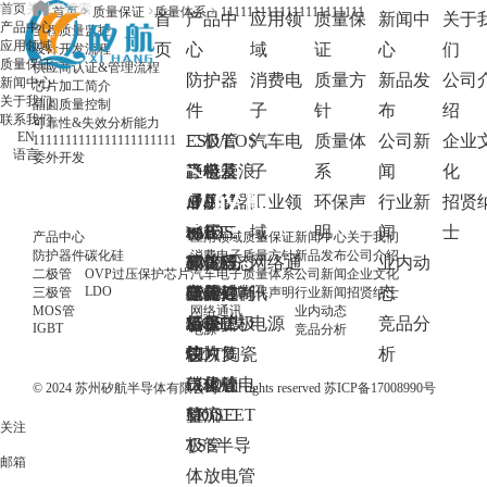
首页
首页
质量保证
质量体系
1111111111111111111111
首
产品中
应用领
质量保
新闻中
关于
产品中心
全程质量监控
应用领域
页
心
域
证
心
们
设计开发流程
质量保证
供应商认证&管理流程
防护器
消费电
质量方
新品发
公司
新闻中心
芯片加工简介
关于我们
晶圆质量控制
件
子
针
布
绍
联系我们
可靠性&失效分析能力
EN
ESD/EOS
二极管
汽车电
质量体
公司新
企业
1111111111111111111111
语言
委外开发
静电及浪
肖特基
三极管
子
系
闻
化
涌防护器
二极管
通用三
MOS管
工业领
环保声
行业新
招贤
件
稳压二
极管
PMOS
IGBT
域
明
闻
士
产品中心
应用领域
质量保证
新闻中心
关于我们
防护器件
碳化硅
消费电子
质量方针
新品发布
公司介绍
TVS瞬态
极管
开关三
NMOS
IGBT分
碳化硅
网络通
业内动
二极管
OVP过压保护芯片
汽车电子
质量体系
公司新闻
企业文化
LDO
电压抑制
开关二
极管
Dual
立器件
碳化硅肖
OVP过
讯
态
三极管
工业领域
环保声明
行业新闻
招贤纳士
MOS管
网络通讯
业内动态
二极管
极管
MOS
IGBT模
特基二极
压保护
电源
竞品分
IGBT
电源
竞品分析
GDT陶瓷
快恢复
块
管
芯片
析
气体放电
二极管
碳化硅
LDO
© 2024 苏州矽航半导体有限公司. All rights reserved
苏ICP备17008990号
管
整流二
MOSFET
LDO
关注
TSS半导
极管
邮箱
体放电管